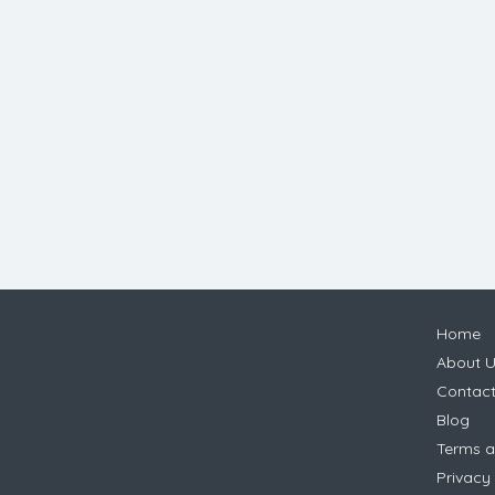
Home
About U
Contac
Blog
Terms a
Privacy 