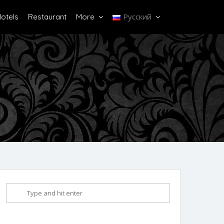
Русский
otels
Restaurant
More